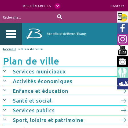
MES DÉMARCHES
Contact
Allo
Vill
Site officiel de Berre l'Étang
Inst
Accueil
> Plan de ville
You
Plan de ville
Berr
Services municipaux
Espa
Activités économiques
Méd
Enfance et éducation
Santé et social
Services publics
Sport, loisirs et patrimoine