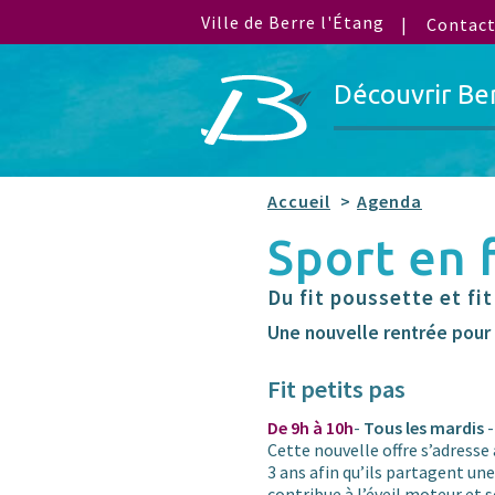
Ville de Berre l'Étang
Contac
Découvrir Be
Accueil
Agenda
Sport en 
Du fit poussette et fit
Une nouvelle rentrée pour n
Fit petits pas
De 9h à 10h
-
Tous les mardis
-
Cette nouvelle offre s’adresse
3 ans afin qu’ils partagent une 
contribue à l’éveil moteur et 