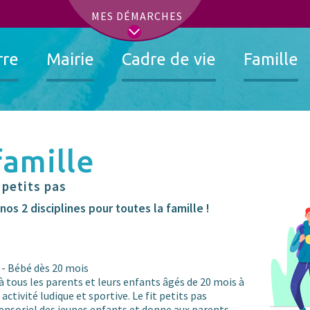
t
MES DÉMARCHES
rre
Mairie
Cadre de vie
Famille
famille
 petits pas
os 2 disciplines pour toutes la famille !
 - Bébé dès 20 mois
 à tous les parents et leurs enfants âgés de 20 mois à
activité ludique et sportive. Le fit petits pas
sensoriel des jeunes enfants et donne aux parents