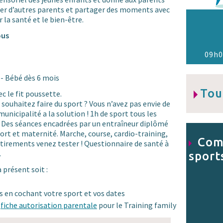
rer d’autres parents et partager des moments avec
r la santé et le bien-être.
ous
09h0
s
- Bébé dès 6 mois
Tou
c le fit poussette.
ouhaitez faire du sport ? Vous n’avez pas envie de
municipalité a la solution ! 1h de sport tous les
 Des séances encadrées par un entraîneur diplômé
ort et maternité. Marche, course, cardio-training,
Comp
irements venez tester ! Questionnaire de santé à
.
sport
 présent soit :
s en cochant votre sport et vos dates
a
fiche autorisation parentale
pour le Training family