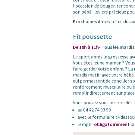
l’occasion de bouger, rencont
son bébé : leviers précieux pou
Prochaines dates : cf ci-dess
Fit poussette
De 10h à 11h
-
Tous les mardi
Le sport après la grossesse ave
Vous êtes jeune maman ? Vous s
faire garder votre enfant ? La 
mardis matin avec votre bébé.
qui permettent de concilier sp
renforcement musculaire ou ét
remplir directement sur place
Vous pouvez vous inscrire dès à
au 04 42 74 93 90
avec le formulaire ci-dessou
remplir
obligatoirement
l