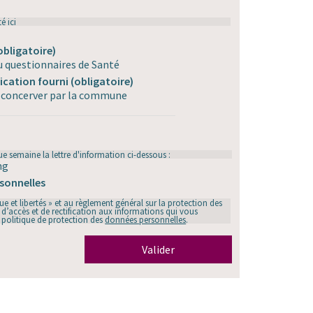
nté
ici
obligatoire)
u questionnaires de Santé
dication fourni
(obligatoire)
et concerver par la commune
e semaine la lettre d'information ci-dessous :
ng
sonnelles
 et libertés » et au règlement général sur la protection des
d’accès et de rectification aux informations qui vous
e politique de protection des
données personnelles
.
Valider