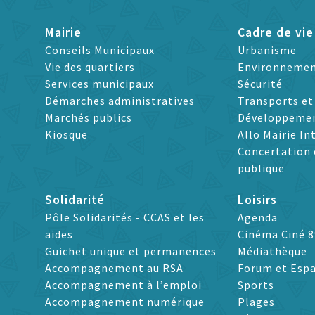
Mairie
Cadre de vie
Conseils Municipaux
Urbanisme
Vie des quartiers
Environneme
Services municipaux
Sécurité
Démarches administratives
Transports e
Marchés publics
Développeme
Kiosque
Allo Mairie In
Concertation 
publique
Solidarité
Loisirs
Pôle Solidarités - CCAS et les
Agenda
aides
Cinéma Ciné 8
Guichet unique et permanences
Médiathèque
Accompagnement au RSA
Forum et Espa
Accompagnement à l’emploi
Sports
Accompagnement numérique
Plages