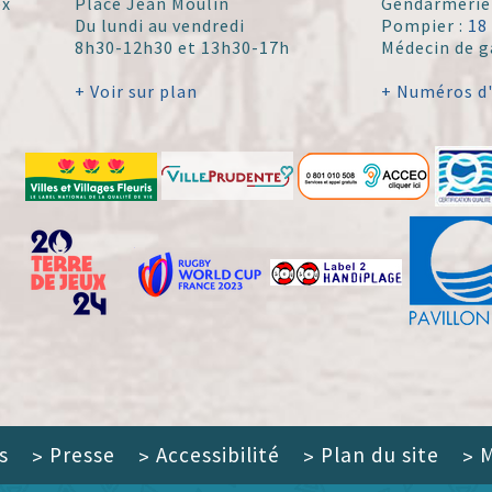
ex
Place Jean Moulin
Gendarmerie
Du lundi au vendredi
Pompier :
18
8h30-12h30 et 13h30-17h
Médecin de g
+ Voir sur plan
+ Numéros d
s
Presse
Accessibilité
Plan du site
M
>
>
>
>