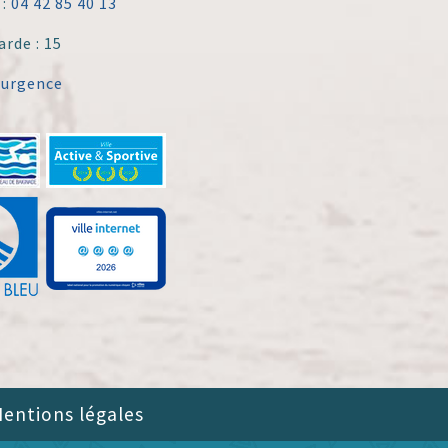
 :
04 42 85 40 13
arde : 15
'urgence
entions légales