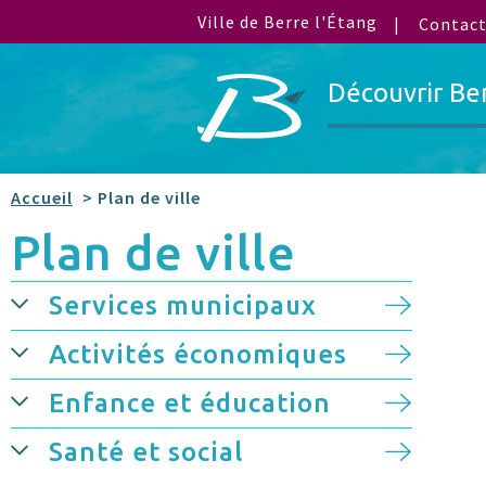
Ville de Berre l'Étang
Contac
Découvrir Be
Accueil
> Plan de ville
Plan de ville
Services municipaux
Activités économiques
Enfance et éducation
Santé et social