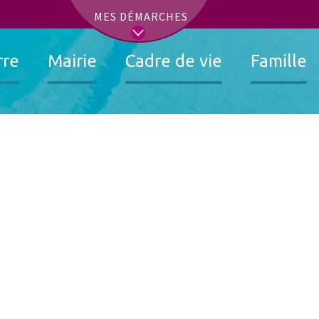
t
MES DÉMARCHES
rre
Mairie
Cadre de vie
Famille