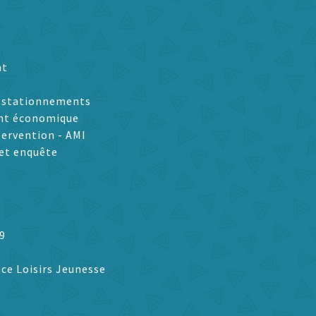
nt
t stationnements
nt économique
tervention - AMI
et enquête
9
ce Loisirs Jeunesse