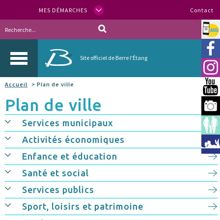
MES DÉMARCHES
Contact
Allo
Vill
Site officiel de Berre l'Étang
Inst
Accueil
> Plan de ville
You
Plan de ville
Berr
Services municipaux
Espa
Activités économiques
Méd
Enfance et éducation
Santé et social
Services publics
Sport, loisirs et patrimoine