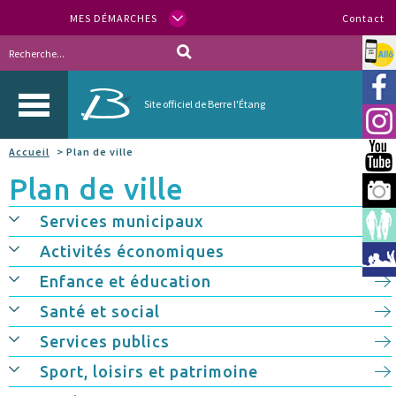
MES DÉMARCHES
Contact
Allo
Vill
Site officiel de Berre l'Étang
Inst
Accueil
> Plan de ville
You
Plan de ville
Berr
Services municipaux
Espa
Activités économiques
Méd
Enfance et éducation
Santé et social
Services publics
Sport, loisirs et patrimoine