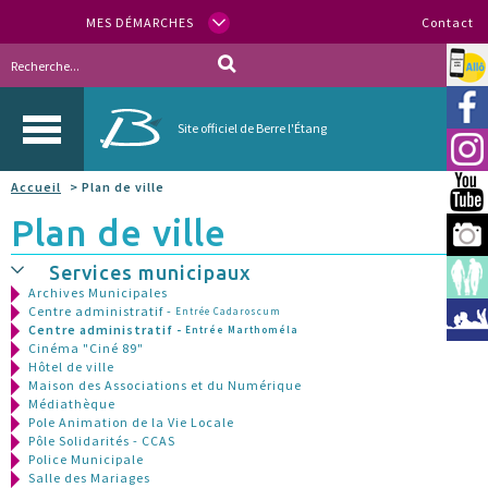
MES DÉMARCHES
Contact
Allo
Vill
Site officiel de Berre l'Étang
Inst
Accueil
> Plan de ville
You
Plan de ville
Berr
Services municipaux
Espa
Archives Municipales
Centre administratif -
Entrée Cadaroscum
Méd
Centre administratif -
Entrée Marthoméla
Cinéma "Ciné 89"
Hôtel de ville
Maison des Associations et du Numérique
Médiathèque
Pole Animation de la Vie Locale
Pôle Solidarités - CCAS
Police Municipale
Salle des Mariages