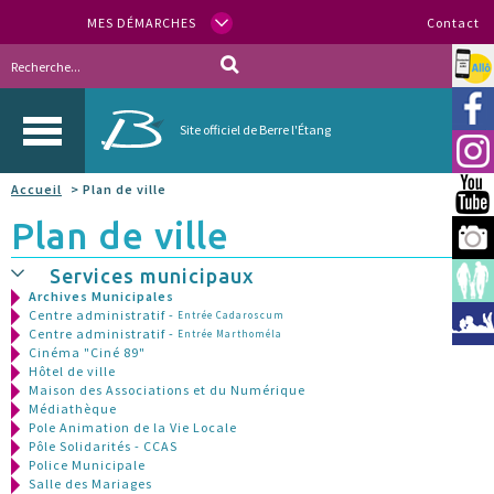
MES DÉMARCHES
Contact
Allo
Vill
Site officiel de Berre l'Étang
Inst
Accueil
> Plan de ville
You
Plan de ville
Berr
Services municipaux
Espa
Archives Municipales
Centre administratif -
Entrée Cadaroscum
Méd
Centre administratif -
Entrée Marthoméla
Cinéma "Ciné 89"
Hôtel de ville
Maison des Associations et du Numérique
Médiathèque
Pole Animation de la Vie Locale
Pôle Solidarités - CCAS
Police Municipale
Salle des Mariages