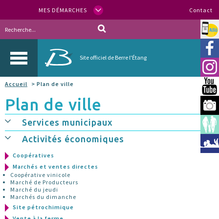
MES DÉMARCHES
Contact
Allo
Vill
Site officiel de Berre l'Étang
Inst
Accueil
> Plan de ville
You
Plan de ville
Berr
Services municipaux
Espa
Activités économiques
Méd
Coopératives
Marchés et ventes directes
Coopérative vinicole
Marché de Producteurs
Marché du jeudi
Marchés du dimanche
Site pétrochimique
Vente à la ferme