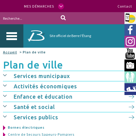
MES DÉMARCHES
Contact
Allo
Vill
Site officiel de Berre l'Étang
Inst
Accueil
> Plan de ville
You
Plan de ville
Berr
Services municipaux
Espa
Activités économiques
Méd
Enfance et éducation
Santé et social
Services publics
Bornes électriques
Centre de Secours Sapeurs-Pompiers