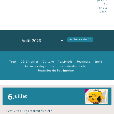
du
skate
park)
voir le calendrier
Tout
Cérémonies
Culture
Festivités
Jeunesse
Sport
Actions citoyennes
Les festivités d’été
Journées du Patrimoine
6
juillet
Festivités - Les festivités d’été