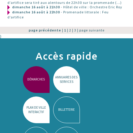
d’artifice sera tiré aux alentours de 22h30 sur la promenade (…)
dimanche 16 août à 21h30
- Hôtel de ville : Orchestre Eric Roy
dimanche 16 août à 22h30
- Promenade littorale : Feu
d’artifice
page précédente
|
1
|
2
|
3
|
page suivante
}
Accès rapide
ANNUAIRES DES
DÉMARCHES
SERVICES
PLAN DE VILLE
BILLETTERIE
INTERACTIF