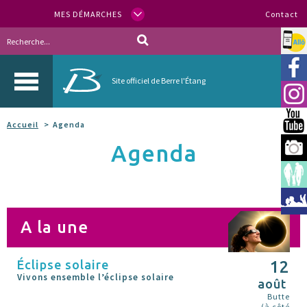
MES DÉMARCHES
Contact
Allo
Vill
Site officiel de Berre l'Étang
Inst
You
Accueil
Agenda
Agenda
Berr
Espa
Méd
A la une
Éclipse solaire
12
Vivons ensemble l’éclipse solaire
août
Butte
(à côté