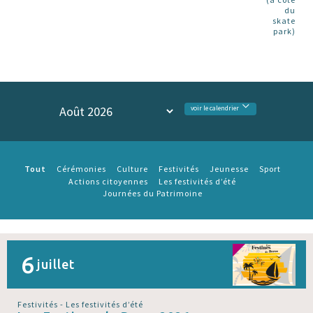
du
skate
park)
voir le calendrier
Tout
Cérémonies
Culture
Festivités
Jeunesse
Sport
Actions citoyennes
Les festivités d’été
Journées du Patrimoine
6
juillet
Festivités - Les festivités d’été