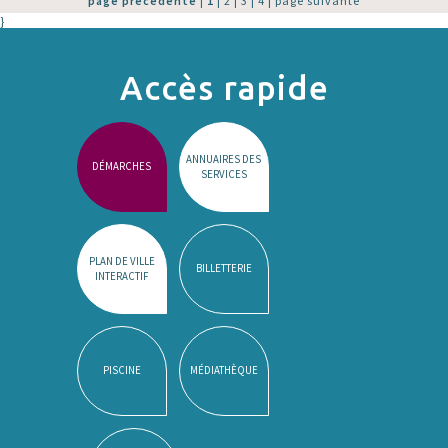
page précédente
|
1
|
2
|
3
|
4
|
page suivante
}
Accès rapide
ANNUAIRES DES
DÉMARCHES
SERVICES
PLAN DE VILLE
BILLETTERIE
INTERACTIF
PISCINE
MÉDIATHÈQUE