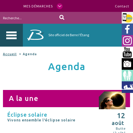
MES DÉMARCHES
Contact
Allo
Vill
Site officiel de Berre l'Étang
Inst
You
Accueil
Agenda
Agenda
Berr
Espa
Méd
A la une
Éclipse solaire
12
Vivons ensemble l’éclipse solaire
août
Butte
(à côté