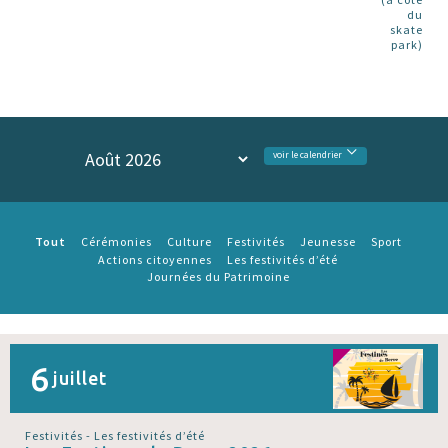
du
skate
park)
voir le calendrier
Tout
Cérémonies
Culture
Festivités
Jeunesse
Sport
Actions citoyennes
Les festivités d’été
Journées du Patrimoine
6
juillet
Festivités - Les festivités d’été