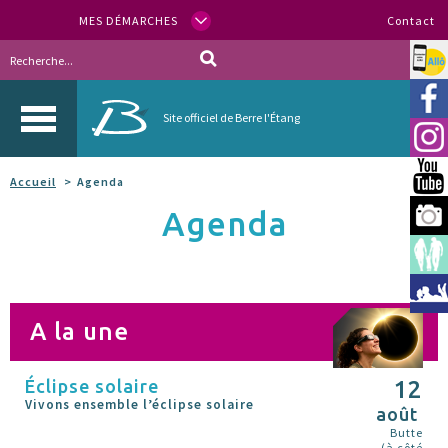
MES DÉMARCHES
Contact
Allo
Vill
Site officiel de Berre l'Étang
Inst
You
Accueil
Agenda
Agenda
Berr
Espa
Méd
A la une
Éclipse solaire
12
Vivons ensemble l’éclipse solaire
août
Butte
(à côté