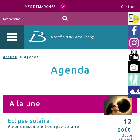
MES DÉMARCHES
Contact
Allo
Vill
Site officiel de Berre l'Étang
Inst
You
Accueil
Agenda
Agenda
Berr
Espa
Méd
A la une
Éclipse solaire
12
Vivons ensemble l’éclipse solaire
août
Butte
(à côté