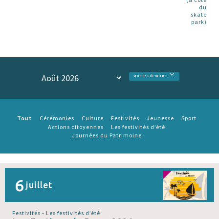
du
skate
park)
voir le calendrier
Tout
Cérémonies
Culture
Festivités
Jeunesse
Sport
Actions citoyennes
Les festivités d’été
Journées du Patrimoine
6
juillet
Festivités - Les festivités d’été