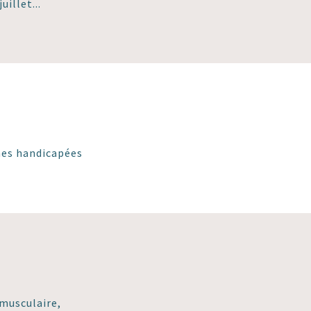
uillet...
nnes handicapées
 musculaire,