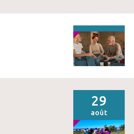
29
août