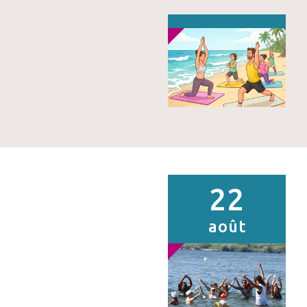
22
août