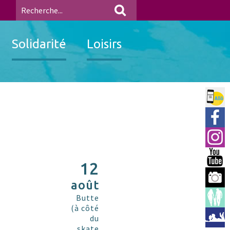
Solidarité
Loisirs
Allo 
Ville
Insta
You 
12
Berre
août
Espac
Butte
(à côté
Médi
du
skate