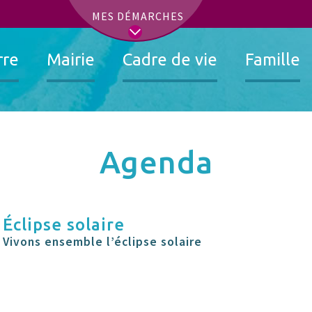
t
MES DÉMARCHES
rre
Mairie
Cadre de vie
Famille
Agenda
Éclipse solaire
Vivons ensemble l’éclipse solaire