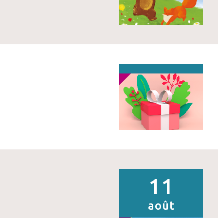
11
août