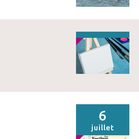
6
juillet