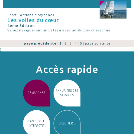
Sport - Actions citoyennes
Les voiles du cœur
4ème Édition
Venez naviguer sur un bateau avec un skipper chevronné.
page précédente
|
1
|
2
|
3
|
4
|
5
|
page suivante
}
Accès rapide
ANNUAIRES DES
DÉMARCHES
SERVICES
PLAN DE VILLE
BILLETTERIE
INTERACTIF