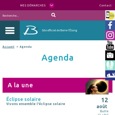
MES DÉMARCHES
Contact
Allo
Vill
Site officiel de Berre l'Étang
Inst
You
Accueil
Agenda
Agenda
Berr
Espa
Méd
A la une
Éclipse solaire
12
Vivons ensemble l’éclipse solaire
août
Butte
(à côté