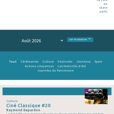
du
skate
park)
voir le calendrier
Tout
Cérémonies
Culture
Festivités
Jeunesse
Sport
Actions citoyennes
Les festivités d’été
Journées du Patrimoine
Culture
Ciné Classique #20
Raymond Depardon
Le Ciné 89 vous propose de voir ou de revoir les films qui ont fait