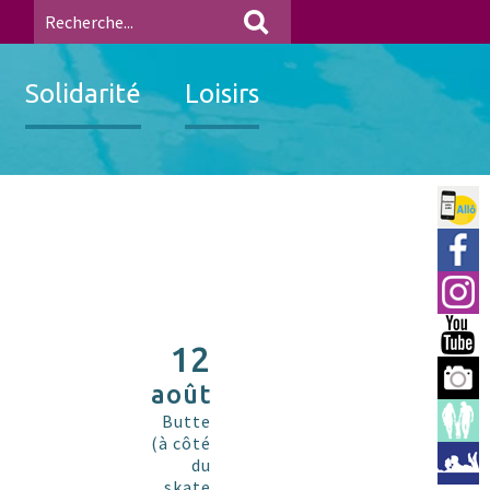
Solidarité
Loisirs
Allo 
Ville
Insta
You 
12
Berre
août
Espac
Butte
(à côté
Médi
du
skate