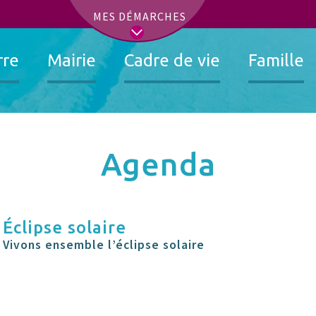
t
MES DÉMARCHES
rre
Mairie
Cadre de vie
Famille
Agenda
Éclipse solaire
Vivons ensemble l’éclipse solaire