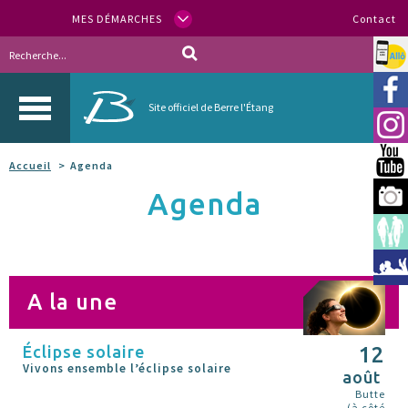
MES DÉMARCHES
Contact
Allo
Vill
Site officiel de Berre l'Étang
Inst
You
Accueil
Agenda
Agenda
Berr
Espa
Méd
A la une
Éclipse solaire
12
Vivons ensemble l’éclipse solaire
août
Butte
(à côté