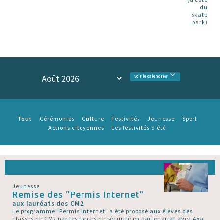
du
skate
park)
voir le calendrier
Tout
Cérémonies
Culture
Festivités
Jeunesse
Sport
Actions citoyennes
Les festivités d’été
Jeunesse
Remise des "Permis Internet"
aux lauréats des CM2
Le programme "Permis internet" a été proposé aux élèves des
classes de CM2 par les forces de sécurité en partenariat avec Axa