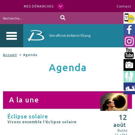
MES DÉMARCHES
Contact
Allo
Vill
Site officiel de Berre l'Étang
Inst
You
Accueil
Agenda
Agenda
Berr
Espa
Méd
A la une
Éclipse solaire
12
Vivons ensemble l’éclipse solaire
août
Butte
(à côté