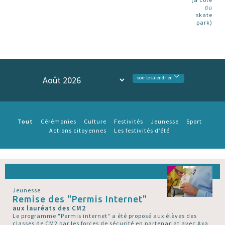
du
skate
park)
voir le calendrier
Tout
Cérémonies
Culture
Festivités
Jeunesse
Sport
Actions citoyennes
Les festivités d’été
Jeunesse
Remise des "Permis Internet"
aux lauréats des CM2
Le programme "Permis internet" a été proposé aux élèves des
classes de CM2 par les forces de sécurité en partenariat avec Axa