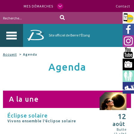
MES DÉMARCHES
Contact
Allo
Vill
Site officiel de Berre l'Étang
Inst
You
Accueil
Agenda
Agenda
Berr
Espa
Méd
A la une
Éclipse solaire
12
Vivons ensemble l’éclipse solaire
août
Butte
(à côté