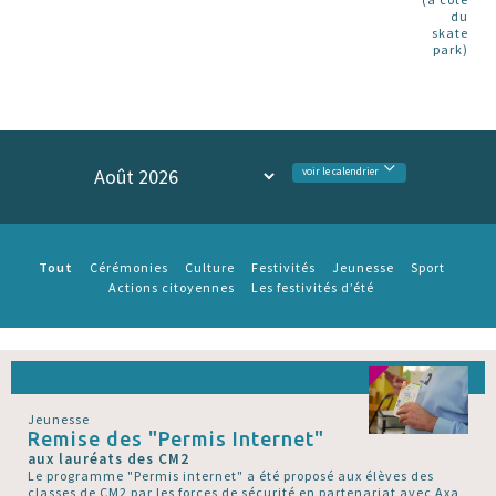
du
skate
park)
voir le calendrier
Tout
Cérémonies
Culture
Festivités
Jeunesse
Sport
Actions citoyennes
Les festivités d’été
Jeunesse
Remise des "Permis Internet"
aux lauréats des CM2
Le programme "Permis internet" a été proposé aux élèves des
classes de CM2 par les forces de sécurité en partenariat avec Axa