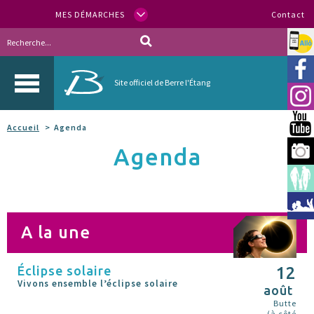
MES DÉMARCHES
Contact
Allo
Vill
Site officiel de Berre l'Étang
Inst
You
Accueil
Agenda
Agenda
Berr
Espa
Méd
A la une
Éclipse solaire
12
Vivons ensemble l’éclipse solaire
août
Butte
(à côté