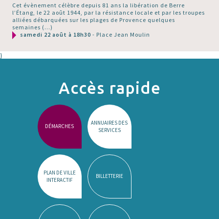
Cet évènement célèbre depuis 81 ans la libération de Berre
l’Étang, le 22 août 1944, par la résistance locale et par les troupes
alliées débarquées sur les plages de Provence quelques
semaines (…)
samedi 22 août à 18h30
- Place Jean Moulin
}
Accès rapide
ANNUAIRES DES
DÉMARCHES
SERVICES
PLAN DE VILLE
BILLETTERIE
INTERACTIF