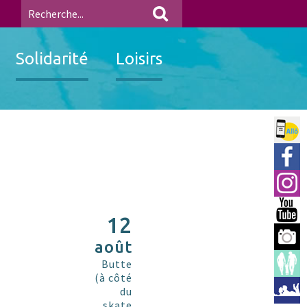
Solidarité
Loisirs
Allo 
Ville
Insta
You 
12
Berre
août
Espac
Butte
(à côté
Médi
du
skate