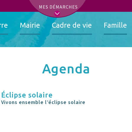
t
MES DÉMARCHES
rre
Mairie
Cadre de vie
Famille
Agenda
Éclipse solaire
Vivons ensemble l’éclipse solaire