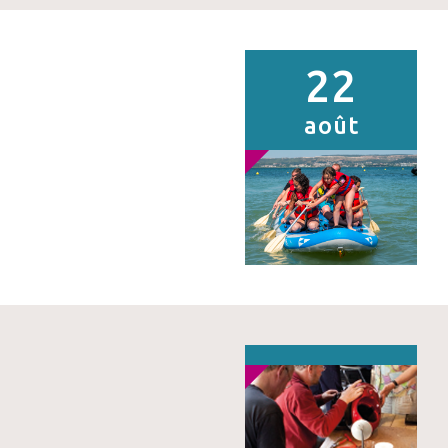
22
août