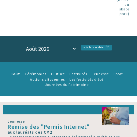
du
skate
park)
voir le calendrier
Tout
Cérémonies
Culture
Festivités
Jeunesse
Sport
Actions citoyennes
Les festivités d’été
Journées du Patrimoine
Jeunesse
Remise des "Permis Internet"
aux lauréats des CM2
Le programme "Permis internet" a été proposé aux élèves des