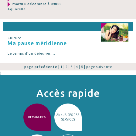
mardi 8 décembre à 09h00
Aquarelle
Culture
Ma pause méridienne
Le temps d’un déjeuner....
page précédente
|
1
|
2
|
3
|
4
|
5
|
page suivante
}
Accès rapide
ANNUAIRES DES
DÉMARCHES
SERVICES