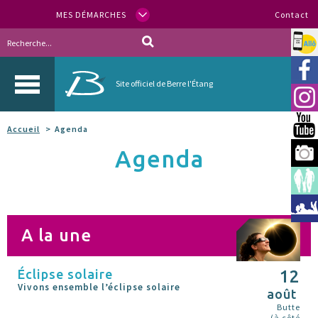
MES DÉMARCHES
Contact
Allo
Vill
Site officiel de Berre l'Étang
Inst
You
Accueil
Agenda
Agenda
Berr
Espa
Méd
A la une
Éclipse solaire
12
Vivons ensemble l’éclipse solaire
août
Butte
(à côté