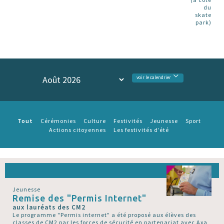
du
skate
park)
voir le calendrier
Tout
Cérémonies
Culture
Festivités
Jeunesse
Sport
Actions citoyennes
Les festivités d’été
Jeunesse
Remise des "Permis Internet"
aux lauréats des CM2
Le programme "Permis internet" a été proposé aux élèves des
classes de CM2 par les forces de sécurité en partenariat avec Axa