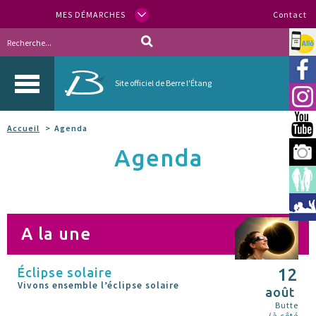
MES DÉMARCHES
Contact
Allo
Vill
Site officiel de Berre l'Étang
Inst
You
Accueil
Agenda
Agenda
Berr
Espa
Méd
A la une
Éclipse solaire
12
Vivons ensemble l’éclipse solaire
août
Butte
(à côté