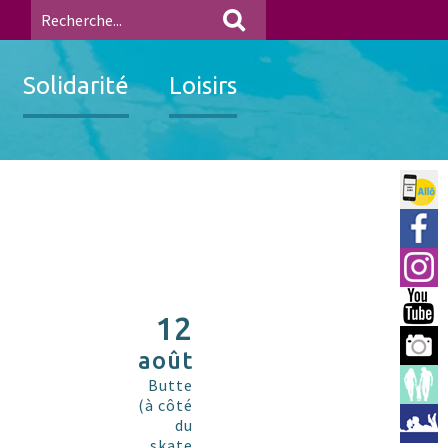
Solidarité
Loisirs
Allo 
Ville
Insta
You 
12
Berre
août
Espac
Butte
(à côté
Médi
du
skate