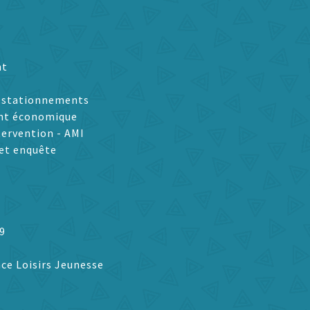
nt
t stationnements
nt économique
tervention - AMI
et enquête
9
ce Loisirs Jeunesse