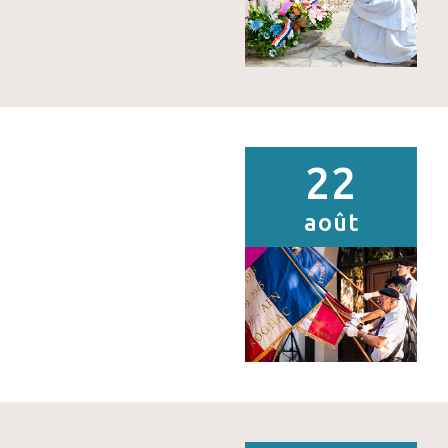
22
août