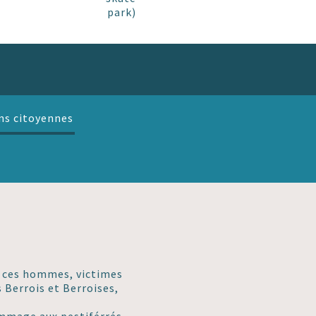
park)
ns citoyennes
t ces hommes, victimes
 Berrois et Berroises,