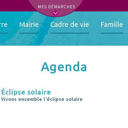
t
MES DÉMARCHES
rre
Mairie
Cadre de vie
Famille
Agenda
Éclipse solaire
Vivons ensemble l’éclipse solaire