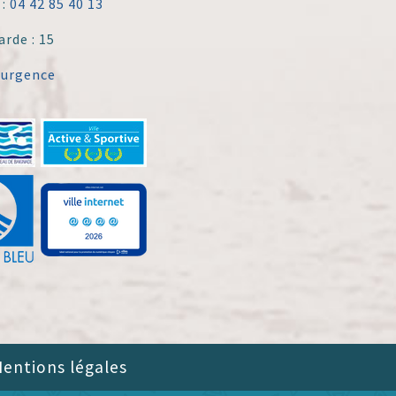
 :
04 42 85 40 13
arde : 15
'urgence
entions légales