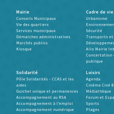
Mairie
Cadre de vie
Conseils Municipaux
Urbanisme
Vie des quartiers
Environneme
Services municipaux
Sécurité
Démarches administratives
Transports e
Marchés publics
Développeme
Kiosque
Allo Mairie In
Concertation 
publique
Solidarité
Loisirs
Pôle Solidarités - CCAS et les
Agenda
aides
Cinéma Ciné 8
Guichet unique et permanences
Médiathèque
Accompagnement au RSA
Forum et Espa
Accompagnement à l’emploi
Sports
Accompagnement numérique
Plages