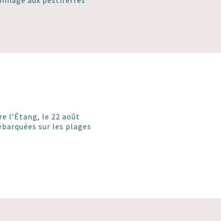
ommage aux pestiférrés
e l’Étang, le 22 août
débarquées sur les plages