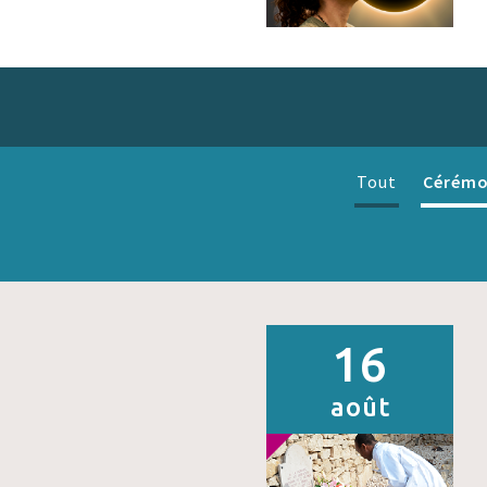
Cérémo
Tout
16
août