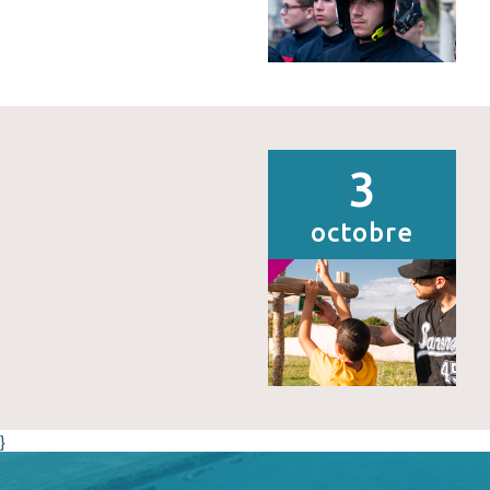
3
octobre
}