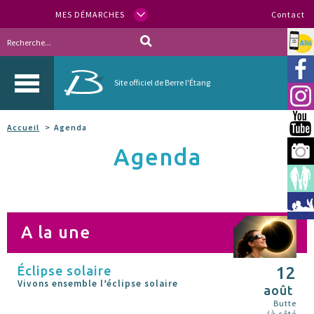
MES DÉMARCHES
Contact
Allo
Vill
Site officiel de Berre l'Étang
Inst
You
Accueil
Agenda
Agenda
Berr
Espa
Méd
A la une
Éclipse solaire
12
Vivons ensemble l’éclipse solaire
août
Butte
(à côté