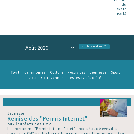
du
skate
park)
voir le calendrier
Tout
Cérémonies
Culture
Festivités
Jeunesse
Sport
Actions citoyennes
Les festivités d’été
Jeunesse
Remise des "Permis Internet"
aux lauréats des CM2
Le programme "Permis internet" a été proposé aux élèves des
classes de CM2 par les forces de sécurité en partenariat avec Axa