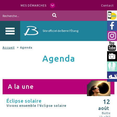
MES DÉMARCHES
Contact
Allo
Vill
Site officiel de Berre l'Étang
Inst
You
Accueil
Agenda
Agenda
Berr
Espa
Méd
A la une
Éclipse solaire
12
Vivons ensemble l’éclipse solaire
août
Butte
(à côté