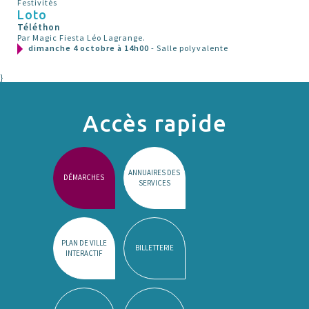
Festivités
Loto
Téléthon
Par Magic Fiesta Léo Lagrange.
dimanche 4 octobre à 14h00
- Salle polyvalente
}
Accès rapide
ANNUAIRES DES
DÉMARCHES
SERVICES
PLAN DE VILLE
BILLETTERIE
INTERACTIF