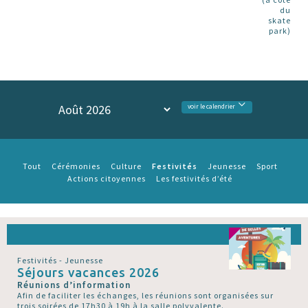
du
skate
park)
voir le calendrier
Festivités
Tout
Cérémonies
Culture
Jeunesse
Sport
Actions citoyennes
Les festivités d’été
Festivités - Jeunesse
Séjours vacances 2026
Réunions d’information
Afin de faciliter les échanges, les réunions sont organisées sur
trois soirées de 17h30 à 19h à la salle polyvalente.