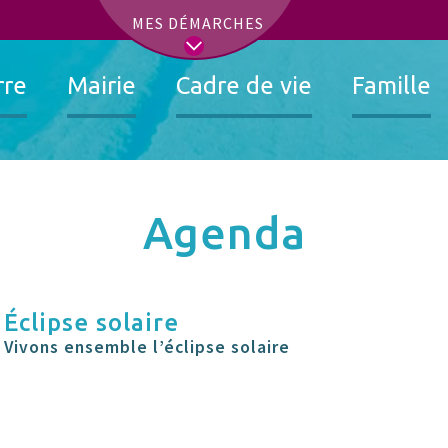
t
MES DÉMARCHES
rre
Mairie
Cadre de vie
Famille
Agenda
Éclipse solaire
Vivons ensemble l’éclipse solaire