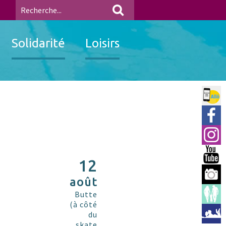
Solidarité
Loisirs
Allo 
Ville
Insta
You 
12
Berre
août
Espac
Butte
(à côté
Médi
du
skate