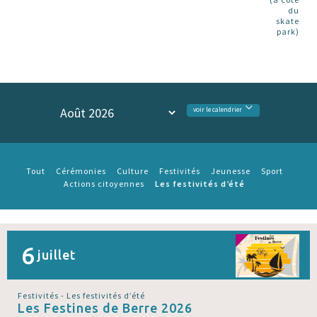
du
skate
park)
voir le calendrier
Tout
Cérémonies
Culture
Festivités
Jeunesse
Sport
Les festivités d’été
Actions citoyennes
6
juillet
Festivités - Les festivités d’été
Les Festines de Berre 2026