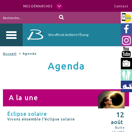
MES DÉMARCHES
Contact
Allo
Vill
Site officiel de Berre l'Étang
Inst
You
Accueil
Agenda
Agenda
Berr
Espa
Méd
A la une
Éclipse solaire
12
Vivons ensemble l’éclipse solaire
août
Butte
(à côté