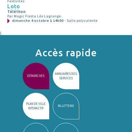
Festivités
Loto
Téléthon
Par Magic Fiesta Léo Lagrange.
dimanche 4 octobre à 14h00
- Salle polyvalente
}
Accès rapide
ANNUAIRES DES
DÉMARCHES
SERVICES
PLAN DE VILLE
BILLETTERIE
INTERACTIF