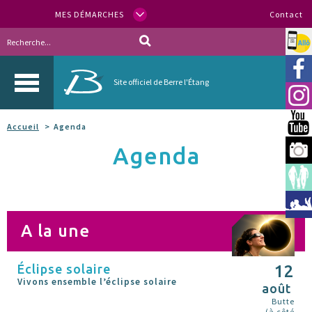
MES DÉMARCHES
Contact
Allo
Vill
Site officiel de Berre l'Étang
Inst
You
Accueil
Agenda
Agenda
Berr
Espa
Méd
A la une
Éclipse solaire
12
Vivons ensemble l’éclipse solaire
août
Butte
(à côté