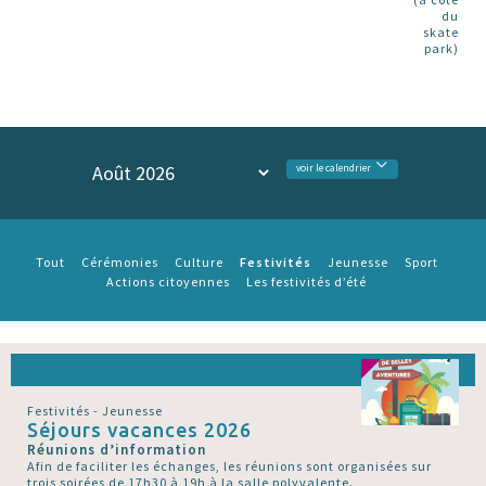
du
skate
park)
voir le calendrier
Festivités
Tout
Cérémonies
Culture
Jeunesse
Sport
Actions citoyennes
Les festivités d’été
Festivités - Jeunesse
Séjours vacances 2026
Réunions d’information
Afin de faciliter les échanges, les réunions sont organisées sur
trois soirées de 17h30 à 19h à la salle polyvalente.