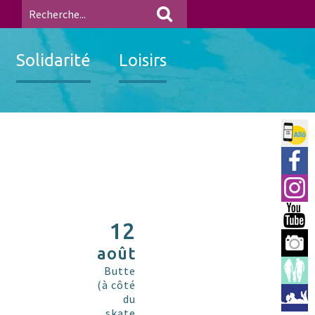
Solidarité
Loisirs
Allo 
Ville
Insta
You 
12
Berre
août
Espac
Butte
(à côté
Médi
du
skate