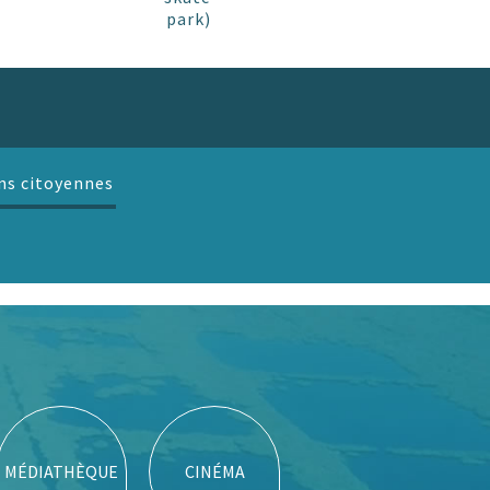
park)
ns citoyennes
MÉDIATHÈQUE
CINÉMA