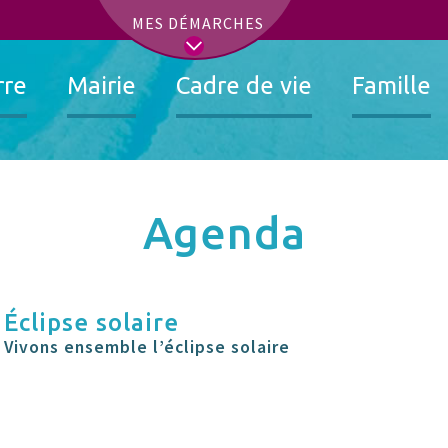
t
MES DÉMARCHES
rre
Mairie
Cadre de vie
Famille
Agenda
Éclipse solaire
Vivons ensemble l’éclipse solaire