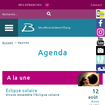
MES DÉMARCHES
Contact
Allo
Vill
Site officiel de Berre l'Étang
Inst
You
Accueil
Agenda
Agenda
Berr
Espa
Méd
A la une
Éclipse solaire
12
Vivons ensemble l’éclipse solaire
août
Butte
(à côté