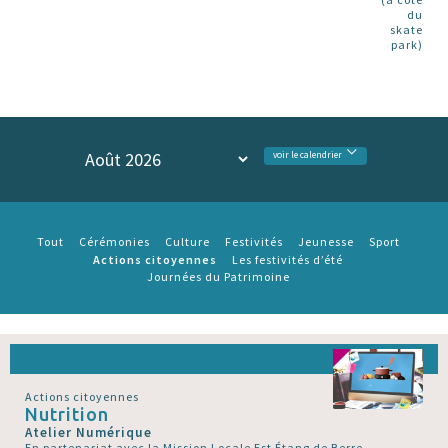
du
skate
park)
voir le calendrier
Tout
Cérémonies
Culture
Festivités
Jeunesse
Sport
Actions citoyennes
Les festivités d’été
Journées du Patrimoine
Actions citoyennes
Nutrition
Atelier Numérique
En partenariat avec la Mission Locale Est Étang de Berre.