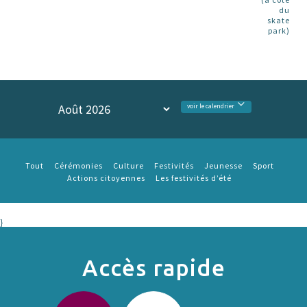
du
skate
park)
voir le calendrier
Tout
Cérémonies
Culture
Festivités
Jeunesse
Sport
Actions citoyennes
Les festivités d’été
}
Accès rapide