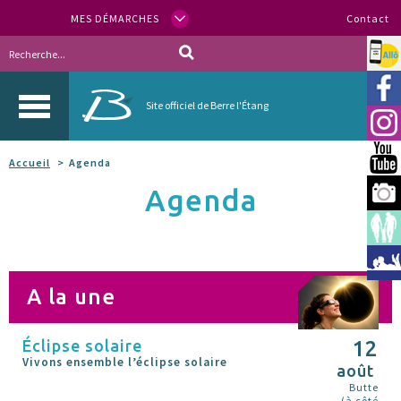
MES DÉMARCHES
Contact
Allo
Vill
Site officiel de Berre l'Étang
Inst
You
Accueil
Agenda
Agenda
Berr
Espa
Méd
A la une
Éclipse solaire
12
Vivons ensemble l’éclipse solaire
août
Butte
(à côté