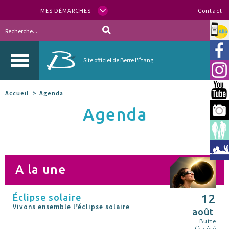
MES DÉMARCHES
Contact
Allo
Vill
Site officiel de Berre l'Étang
Inst
You
Accueil
Agenda
Agenda
Berr
Espa
Méd
A la une
Éclipse solaire
12
Vivons ensemble l’éclipse solaire
août
Butte
(à côté