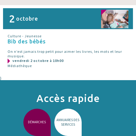
2
octobre
Culture - Jeunesse
Bib des bébés
On n’est jamais trop petit pour aimer les livres, les mots et leur
musique.
vendredi 2 octobre à 10h00
Médiathèque
}
Accès rapide
ANNUAIRES DES
DÉMARCHES
SERVICES