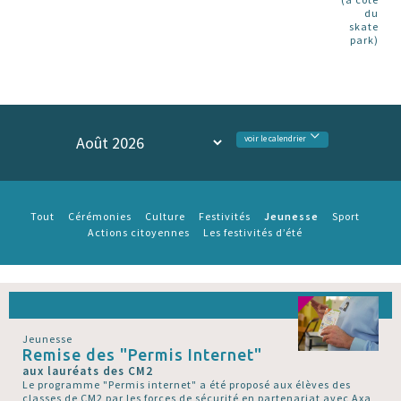
du
skate
park)
voir le calendrier
Jeunesse
Tout
Cérémonies
Culture
Festivités
Sport
Actions citoyennes
Les festivités d’été
Jeunesse
Remise des "Permis Internet"
aux lauréats des CM2
Le programme "Permis internet" a été proposé aux élèves des
classes de CM2 par les forces de sécurité en partenariat avec Axa