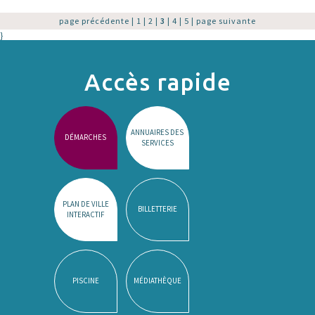
page précédente
|
1
|
2
|
3
|
4
|
5
|
page suivante
}
Accès rapide
ANNUAIRES DES
DÉMARCHES
SERVICES
PLAN DE VILLE
BILLETTERIE
INTERACTIF
PISCINE
MÉDIATHÈQUE