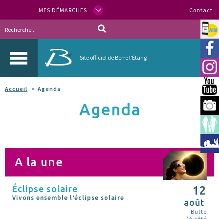
MES DÉMARCHES
Contact
Allo
Vill
Site officiel de Berre l'Étang
Inst
You
Accueil
Agenda
Agenda
Berr
Espa
Méd
A la une
Éclipse solaire
12
Vivons ensemble l’éclipse solaire
août
Butte
(à côté