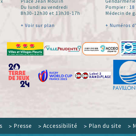
ex
Place Jean Moulin
Gendarmerie
Du lundi au vendredi
Pompier :
18
8h30-12h30 et 13h30-17h
Médecin de g
+ Voir sur plan
+ Numéros d
s
Presse
Accessibilité
Plan du site
M
>
>
>
>