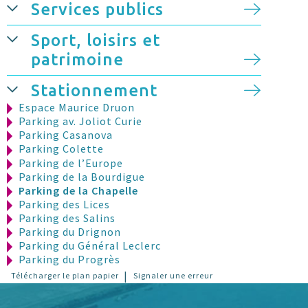
Services publics
Sport, loisirs et
patrimoine
Stationnement
Espace Maurice Druon
Parking av. Joliot Curie
Parking Casanova
Parking Colette
Parking de l’Europe
Parking de la Bourdigue
Parking de la Chapelle
Parking des Lices
Parking des Salins
Parking du Drignon
Parking du Général Leclerc
Parking du Progrès
Parking Lazare Ponticelli
|
Télécharger le plan papier
Signaler une erreur
Parking Mirabeau
Parking piscine C. Jouve