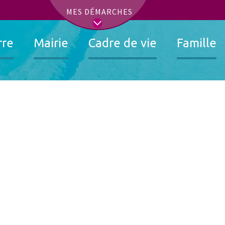
t
MES DÉMARCHES
rre
Mairie
Cadre de vie
Famille