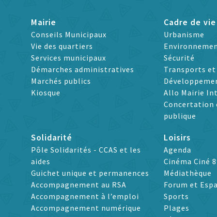
Mairie
Cadre de vie
Conseils Municipaux
Urbanisme
Vie des quartiers
Environneme
Services municipaux
Sécurité
Démarches administratives
Transports e
Marchés publics
Développeme
Kiosque
Allo Mairie In
Concertation 
publique
Solidarité
Loisirs
Pôle Solidarités - CCAS et les
Agenda
aides
Cinéma Ciné 8
Guichet unique et permanences
Médiathèque
Accompagnement au RSA
Forum et Espa
Accompagnement à l’emploi
Sports
Accompagnement numérique
Plages