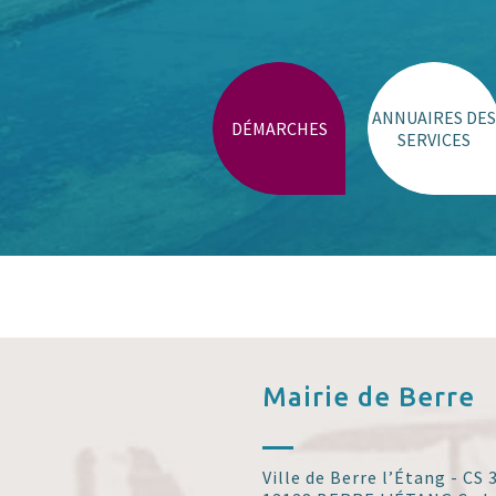
Parking stade de Gordes
Place Monnet et Schuman
Trouver un lieu
ANNUAIRES DES
DÉMARCHES
SERVICES
Mairie de
Berre
Ville de Berre l’Étang - CS