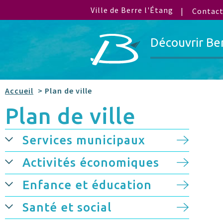
Ville de Berre l'Étang
Contac
Découvrir Be
Accueil
> Plan de ville
Plan de ville
Services municipaux
Activités économiques
Enfance et éducation
Santé et social