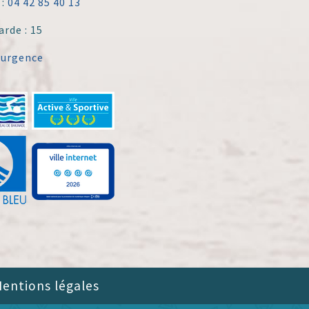
 :
04 42 85 40 13
arde : 15
'urgence
entions légales