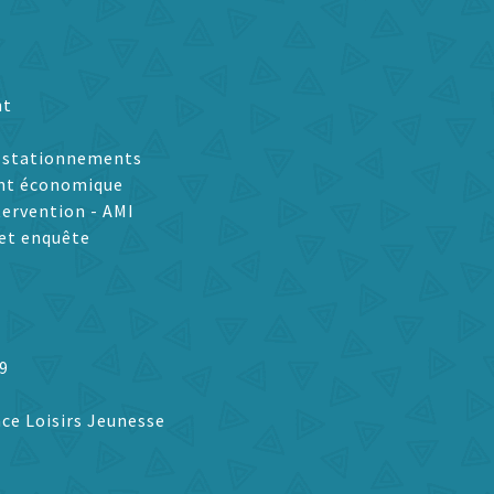
nt
t stationnements
nt économique
tervention - AMI
et enquête
9
ce Loisirs Jeunesse