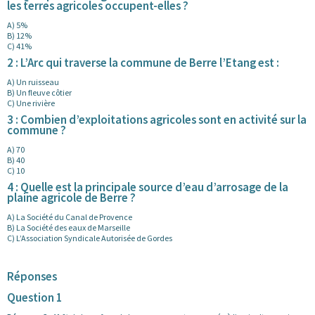
les terres agricoles occupent-elles ?
A) 5%
B) 12%
C) 41%
2 : L’Arc qui traverse la commune de Berre l’Etang est :
A) Un ruisseau
B) Un fleuve côtier
C) Une rivière
3 : Combien d’exploitations agricoles sont en activité sur la
commune ?
A) 70
B) 40
C) 10
4 : Quelle est la principale source d’eau d’arrosage de la
plaine agricole de Berre ?
A) La Société du Canal de Provence
B) La Société des eaux de Marseille
C) L’Association Syndicale Autorisée de Gordes
Réponses
Question 1