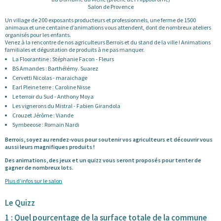
Salon de Provence
Un village de 200 exposants producteurs et professionnels, une ferme de 1500
animaux et une centaine d’animations vous attendent, dont de nombreux ateliers
organisés pour les enfants.
Venez à la rencontre de nos agriculteurs Berrois et du stand de la ville ! Animations
familiales et dégustation de produits à ne pas manquer.
La Floorantine : Stéphanie Facon - Fleurs
BS Amandes : Barthélémy. Suarez
Cervetti Nicolas - maraichage
Earl Pleine terre : Caroline Nisse
Le terroir du Sud - Anthony Moya
Les vignerons du Mistral - Fabien Girandola
Crouzet Jérôme : Viande
Symbeeose : Romain Nardi
Berrois, soyez au rendez-vous pour soutenir vos agriculteurs et découvrir vous
aussi leurs magnifiques produits !
Des animations, des jeux et un quizz vous seront proposés pour tenter de
gagner de nombreux lots.
Plus d’infos sur le salon
Le Quizz
1 : Quel pourcentage de la surface totale de la commune