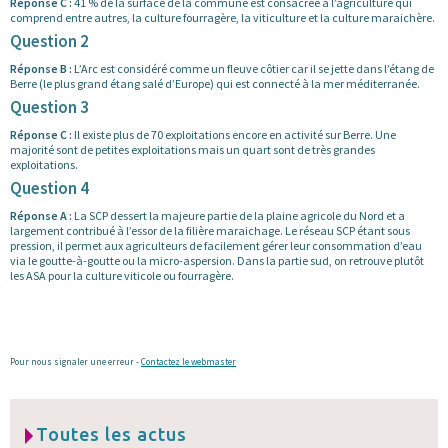
Réponse C :
41 % de la surface de la commune est consacrée à l’agriculture qui
comprend entre autres, la culture fourragère, la viticulture et la culture maraichère.
Question 2
Réponse B :
L’Arc est considéré comme un fleuve côtier car il se jette dans l’étang de
Berre (le plus grand étang salé d’Europe) qui est connecté à la mer méditerranée.
Question 3
Réponse C :
Il existe plus de 70 exploitations encore en activité sur Berre. Une
majorité sont de petites exploitations mais un quart sont de très grandes
exploitations.
Question 4
Réponse A :
La SCP dessert la majeure partie de la plaine agricole du Nord et a
largement contribué à l’essor de la filière maraichage. Le réseau SCP étant sous
pression, il permet aux agriculteurs de facilement gérer leur consommation d’eau
via le goutte-à-goutte ou la micro-aspersion. Dans la partie sud, on retrouve plutôt
les ASA pour la culture viticole ou fourragère.
Pour nous signaler une erreur -
Contactez le webmaster
Toutes les actus