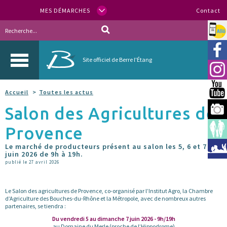
MES DÉMARCHES
Contact
Allo
Vill
Site officiel de Berre l'Étang
Inst
You
Accueil
Toutes les actus
Salon des Agricultures de
Berr
Provence
Espa
Le marché de producteurs présent au salon les 5, 6 et 7
Méd
juin 2026 de 9h à 19h.
publié le 27 avril 2026
Le Salon des agricultures de Provence, co-organisé par l’Institut Agro, la Chambre
d’Agriculture des Bouches-du-Rhône et la Métropole, avec de nombreux autres
partenaires, se tiendra :
Du vendredi 5 au dimanche 7 juin 2026 - 9h/19h
au Domaine du Merle (proche de l’Hippodrome)