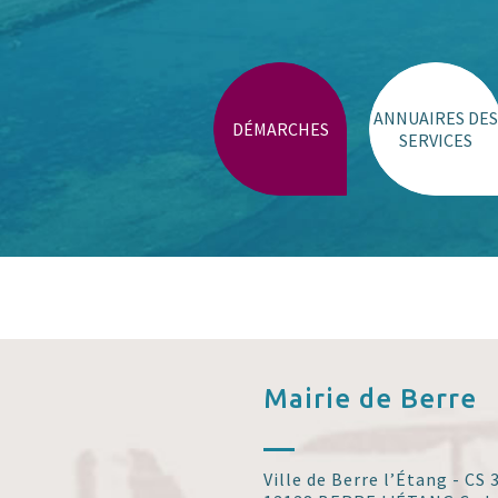
Parking stade de Gordes
Place Monnet et Schuman
Trouver un lieu
ANNUAIRES DES
DÉMARCHES
SERVICES
Mairie de
Berre
Ville de Berre l’Étang - CS