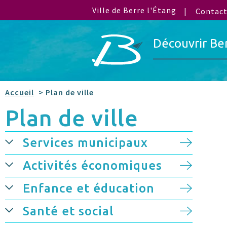
Ville de Berre l'Étang
Contac
Découvrir Be
Accueil
> Plan de ville
Plan de ville
Services municipaux
Activités économiques
Enfance et éducation
Santé et social