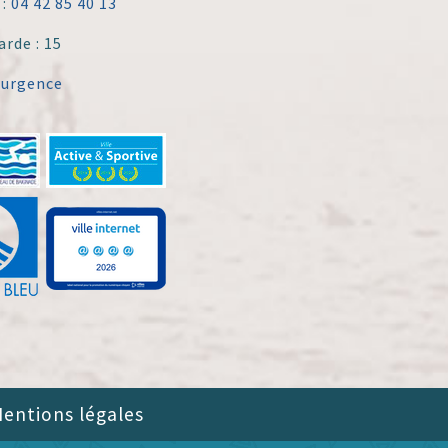
 :
04 42 85 40 13
arde : 15
'urgence
entions légales