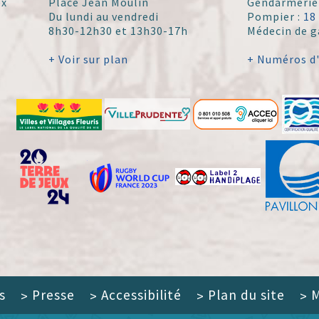
ex
Place Jean Moulin
Gendarmerie
Du lundi au vendredi
Pompier :
18
8h30-12h30 et 13h30-17h
Médecin de g
+ Voir sur plan
+ Numéros d
s
Presse
Accessibilité
Plan du site
M
>
>
>
>