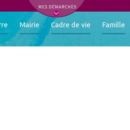
t
MES DÉMARCHES
rre
Mairie
Cadre de vie
Famille