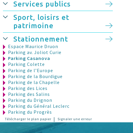
Services publics
Sport, loisirs et
patrimoine
Stationnement
Espace Maurice Druon
Parking av. Joliot Curie
Parking Casanova
Parking Colette
Parking de l’Europe
Parking de la Bourdigue
Parking de la Chapelle
Parking des Lices
Parking des Salins
Parking du Drignon
Parking du Général Leclerc
Parking du Progrès
Parking Lazare Ponticelli
|
Télécharger le plan papier
Signaler une erreur
Parking Mirabeau
Parking piscine C. Jouve