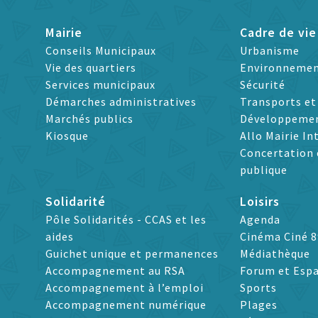
Mairie
Cadre de vie
Conseils Municipaux
Urbanisme
Vie des quartiers
Environneme
Services municipaux
Sécurité
Démarches administratives
Transports e
Marchés publics
Développeme
Kiosque
Allo Mairie In
Concertation 
publique
Solidarité
Loisirs
Pôle Solidarités - CCAS et les
Agenda
aides
Cinéma Ciné 8
Guichet unique et permanences
Médiathèque
Accompagnement au RSA
Forum et Espa
Accompagnement à l’emploi
Sports
Accompagnement numérique
Plages