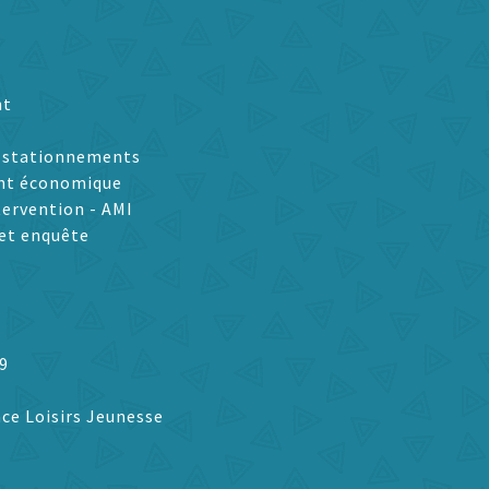
nt
t stationnements
nt économique
tervention - AMI
et enquête
9
ce Loisirs Jeunesse