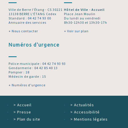
Ville de Berre l’Étang - CS 30221
Hôtel de Ville - Accueil
13138 BERRE L'ÉTANG Cedex
Place Jean Moulin
Standard :
04 42 74 93 00
Du lundi au vendredi
Annuaire des services
8h30-12h30 et 13h30-17h
+ Nous contacter
+ Voir sur plan
Numéros d'urgence
Police municipale :
04 42 74 93 93
Gendarmerie :
04 42 85 40 13
Pompier :
18
Médecin de garde : 15
+ Numéros d'urgence
>
Accueil
>
Actualités
>
Presse
>
Accessibilité
>
Plan du site
>
Mentions légales