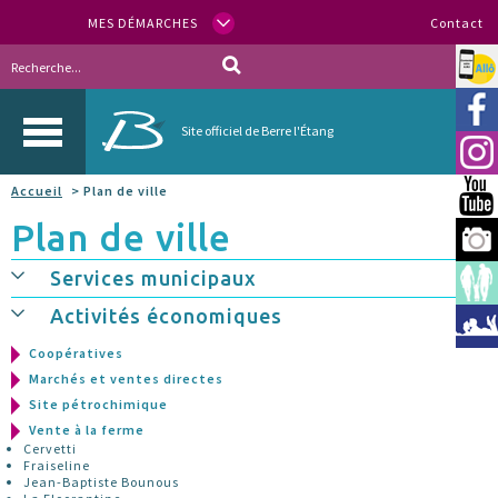
MES DÉMARCHES
Contact
Allo
Vill
Site officiel de Berre l'Étang
Inst
Accueil
> Plan de ville
You
Plan de ville
Berr
Services municipaux
Espa
Activités économiques
Méd
Coopératives
Marchés et ventes directes
Site pétrochimique
Vente à la ferme
Cervetti
Fraiseline
Jean-Baptiste Bounous