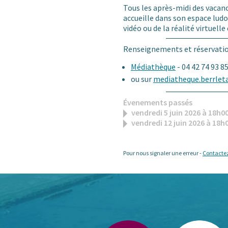
Tous les après-midi des vacanc
accueille dans son espace ludo
vidéo ou de la réalité virtuell
Renseignements et réservation
Médiathèque
- 04 42 74 93 8
ou sur
mediatheque.berrleta
Évenements passés
vendredi 5 juin 2026 à 18h0
vendredi 12 juin 2026 à 18h
Pour nous signaler une erreur -
Contacte