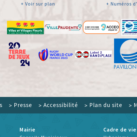
+ Voir sur plan
+ Numéros d
s
Presse
Accessibilité
Plan du site
M
>
>
>
>
Mairie
Cadre de vie