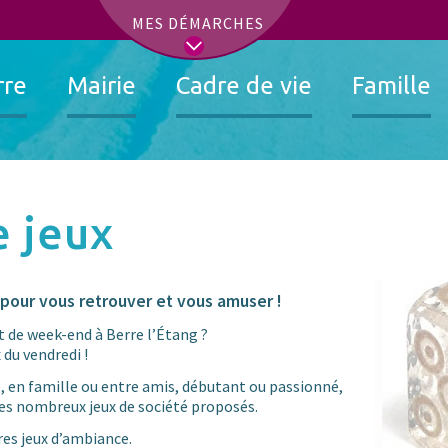
t
MES DÉMARCHES
rre
Mairie
Cadre de vie
Famille
e jeux
pour vous retrouver et vous amuser !
de week-end à Berre l’Étang ?
 du vendredi !
, en famille ou entre amis, débutant ou passionné,
es nombreux jeux de société proposés.
res jeux d’ambiance.