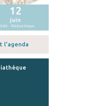
12
juin
8h00 - Médiathèque
t l'agenda
iathèque