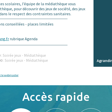
es scolaires, l’équipe de la médiathèque vous
thèque, pour découvrir des jeux de société, des jeux
e dans le respect des contraintes sanitaires.
s conseillées - places limitées
5
ng.fr
rubrique Agenda
0
: Soirée jeux - Médiathèque
00
: Soirée jeux - Médiathèque
Agrandir
z le webmaster
Accès rapide