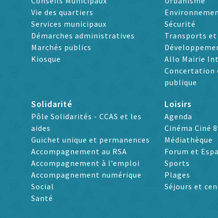
Conseils Municipaux
Urbanisme
Vie des quartiers
Environneme
Services municipaux
Sécurité
Démarches administratives
Transports e
Marchés publics
Développeme
Kiosque
Allo Mairie In
Concertation 
publique
Solidarité
Loisirs
Pôle Solidarités - CCAS et les
Agenda
aides
Cinéma Ciné 8
Guichet unique et permanences
Médiathèque
Accompagnement au RSA
Forum et Espa
Accompagnement à l’emploi
Sports
Accompagnement numérique
Plages
Social
Séjours et cen
Santé