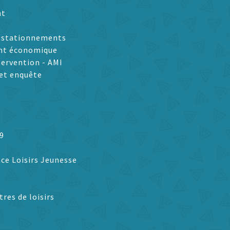
nt
t stationnements
nt économique
tervention - AMI
et enquête
9
ce Loisirs Jeunesse
tres de loisirs