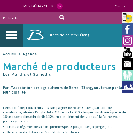
MES DÉMARCHES
Contact
Allo
Vill
Site officiel de Berre l'Étang
Inst
You
Accueil
Agenda
Marché de producteurs
Berr
Les Mardis et Samedis
Espa
Méd
Par l’Association des agriculteurs de Berre l’Etang, soutenue par la
Municipalité.
Le marché de producteurs des campagnes berroises se tient, sur l’aire de
covoiturage, située à l’angle de la D113 et de la D10,
chaque mardi soir à partir de
16h et samedi matin de 9h à 12h,
en complément des ventes à la ferme, vous
pourrez y trouver :
Fruits et légumes de saison : premiers petits pois, fraises, asperges, etc.
Fromages de chèvre, œufs, miel, vin, viande, etc.