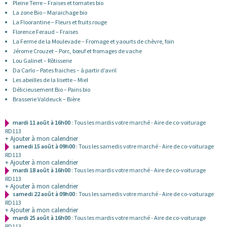
Pleine Terre – Fraises et tomates bio
La zone Bio – Maraichage bio
La Floorantine – Fleurs et fruits rouge
Florence Feraud – Fraises
La Ferme de la Moulevade – Fromage et yaourts de chèvre, foin
Jérome Crouzet – Porc, bœuf et fromages de vache
Lou Galinet – Rôtisserie
Da Carlo – Pates fraiches – à partir d’avril
Les abeilles de la lisette – Miel
Délicieusement Bio – Pains bio
Brasserie Valdeuck – Bière
mardi 11 août à 16h00
: Tous les mardis votre marché - Aire de co-voiturage
RD113
+ Ajouter à mon calendrier
samedi 15 août à 09h00
: Tous les samedis votre marché - Aire de co-voiturage
RD113
+ Ajouter à mon calendrier
mardi 18 août à 16h00
: Tous les mardis votre marché - Aire de co-voiturage
RD113
+ Ajouter à mon calendrier
samedi 22 août à 09h00
: Tous les samedis votre marché - Aire de co-voiturage
RD113
+ Ajouter à mon calendrier
mardi 25 août à 16h00
: Tous les mardis votre marché - Aire de co-voiturage
RD113