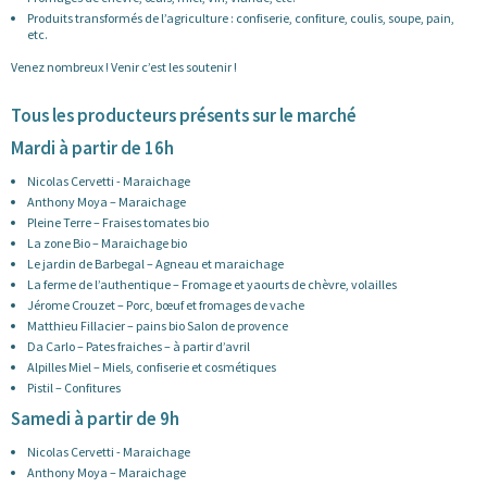
Produits transformés de l’agriculture : confiserie, confiture, coulis, soupe, pain,
etc.
Venez nombreux ! Venir c’est les soutenir !
Tous les producteurs présents sur le marché
Mardi à partir de 16h
Nicolas Cervetti - Maraichage
Anthony Moya – Maraichage
Pleine Terre – Fraises tomates bio
La zone Bio – Maraichage bio
Le jardin de Barbegal – Agneau et maraichage
La ferme de l’authentique – Fromage et yaourts de chèvre, volailles
Jérome Crouzet – Porc, bœuf et fromages de vache
Matthieu Fillacier – pains bio Salon de provence
Da Carlo – Pates fraiches – à partir d’avril
Alpilles Miel – Miels, confiserie et cosmétiques
Pistil – Confitures
Samedi à partir de 9h
Nicolas Cervetti - Maraichage
Anthony Moya – Maraichage