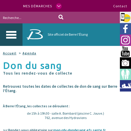
MES DÉMARCHES
Contact
Allo
Vill
Site officiel de Berre l'Étang
Inst
You
Accueil
Agenda
Don du sang
Berr
Tous les rendez-vous de collecte
Espa
Méd
Retrouvez toutes les dates de collectes de don de sang sur Berre
l’Étang.
À Berre l’Étang, les collectes se déroulent
:
de 15h à 19h30 - salle A. Bombard (piscine C. Jouve.)
762, avenue des Hydravions
sur
Rendez-vous obligatoire sur
mon-rdv-dondesang.efs.sante.fr