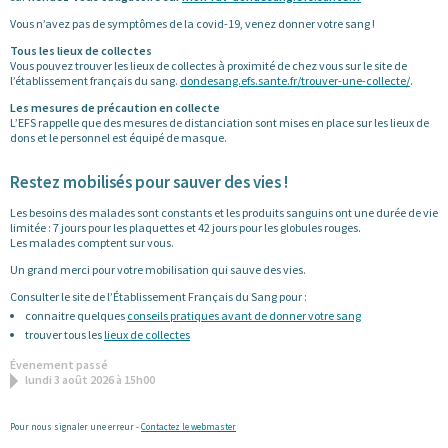
Vous n’avez pas de symptômes de la covid-19, venez donner votre sang !
Tous les lieux de collectes
Vous pouvez trouver les lieux de collectes à proximité de chez vous sur le site de
l’établissement français du sang.
dondesang.efs.sante.fr/trouver-une-collecte/
.
Les mesures de précaution en collecte
L’EFS rappelle que des mesures de distanciation sont mises en place sur les lieux de
dons et le personnel est équipé de masque.
Restez mobilisés pour sauver des vies !
Les besoins des malades sont constants et les produits sanguins ont une durée de vie
limitée : 7 jours pour les plaquettes et 42 jours pour les globules rouges.
Les malades comptent sur vous.
Un grand merci pour votre mobilisation qui sauve des vies.
Consulter le site de l’Établissement Français du Sang pour :
connaitre quelques
conseils pratiques avant de donner votre sang
trouver tous les
lieux de collectes
Évenement passé
lundi 3 août 2026 à 15h00
Pour nous signaler une erreur -
Contactez le webmaster