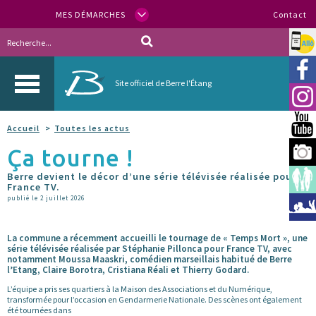
MES DÉMARCHES
Contact
Allo
Vill
Site officiel de Berre l'Étang
Inst
You
Accueil
Toutes les actus
Ça tourne !
Berr
Berre devient le décor d’une série télévisée réalisée pour
Espa
France TV.
publié le 2 juillet 2026
Méd
La commune a récemment accueilli le tournage de « Temps Mort », une
série télévisée réalisée par Stéphanie Pillonca pour France TV, avec
notamment Moussa Maaskri, comédien marseillais habitué de Berre
l’Etang, Claire Borotra, Cristiana Réali et Thierry Godard.
L’équipe a pris ses quartiers à la Maison des Associations et du Numérique,
transformée pour l’occasion en Gendarmerie Nationale. Des scènes ont également
été tournées dans