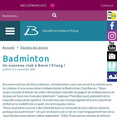
MES DÉMARCHES
Contact
Allo
Vill
Site officiel de Berre l'Étang
Inst
You
Accueil
Toutes les actus
Badminton
Berr
Un nouveau club à Berre l’Etang !
Espa
publié le 3 novembre 2025
Méd
Ancienne section de l’AS Lanbernac, le badminton a pris son envol à la rentrée avec
la création d’une association indépendante, le Badminton Club Berrois. "Nous
avons ressenti le besoin de créer notre propre club afin de gagner en indépendance et
de pouvoir faire nos choix plus librement " explique Théo Reynaud, président de la
nouvelle association sportive. Une décision qui marque également une volonté de
renforcer la visibilité de ce sport, encore trop peu connu.
"Nous souhaitons ancrer notre identité dans la vie locale et ainsi démocratiser la
pratique du badminton". Un pari en bonne voie si l’on en croit l’engouement lors de la
Journée des associations début septembre. "Déjà 70 personnes adultes et enfants