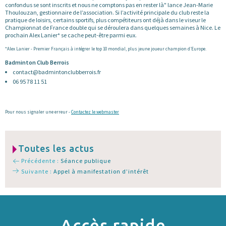
confondus se sont inscrits et nous ne comptons pas en rester là" lance Jean-Marie
Thoulouzan, gestionnaire de l’association. Si l’activité principale du club reste la
pratique de loisirs, certains sportifs, plus compétiteurs ont déjà dans le viseur le
Championnat de France double qui se déroulera dans quelques semaines à Nice. Le
prochain Alex Lanier* se cache peut-être parmi eux.
*Alex Lanier - Premier Français à intégrer le top 10 mondial, plus jeune joueur champion d’Europe.
Badminton Club Berrois
contact@badmintonclubberrois.fr
06 95 78 11 51
Pour nous signaler une erreur -
Contactez le webmaster
Toutes les actus
Précédente :
Séance publique
Suivante :
Appel à manifestation d’intérêt
Accès rapide