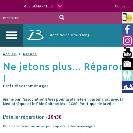
MES DÉMARCHES
Contact
Allo
Vill
Site officiel de Berre l'Étang
Inst
You
Accueil
Agenda
Ne jetons plus... Réparons
Berr
!
Espa
Petit électroménager
Méd
Animé par l’association 8 Vies pour la planète en partenariat avec la
Médiathèque et le Pôle Solidarités - CCAS, Politique de la ville.
L’atelier réparation -
10h30
Réparez par vous-même vos petits appareils électroménagers.