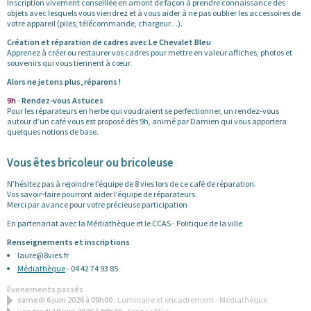
Inscription vivement conseillée en amont de façon à prendre connaissance des
objets avec lesquels vous viendrez et à vous aider à ne pas oublier les accessoires de
votre appareil (piles, télécommande, chargeur…).
Création et réparation de cadres avec Le Chevalet Bleu
Apprenez à créer ou restaurer vos cadres pour mettre en valeur affiches, photos et
souvenirs qui vous tiennent à cœur.
Alors ne jetons plus, réparons !
9h
-
Rendez-vous Astuces
Pour les réparateurs en herbe qui voudraient se perfectionner, un rendez-vous
autour d’un café vous est proposé dès 9h, animé par Damien qui vous apportera
quelques notions de base.
Vous êtes bricoleur ou bricoleuse
N’hésitez pas à rejoindre l’équipe de 8 vies lors de ce café de réparation.
Vos savoir-faire pourront aider l’équipe de réparateurs.
Merci par avance pour votre précieuse participation
En partenariat avec la Médiathèque et le CCAS - Politique de la ville
Renseignements et inscriptions
laure@8vies.fr
Médiathèque
- 04 42 74 93 85
Évenements passés
samedi 6 juin 2026 à 09h00
: Luminaire et encadrement - Médiathèque