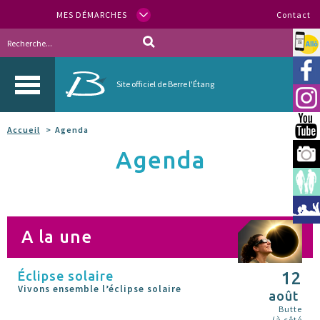
MES DÉMARCHES
Contact
Allo
Vill
Site officiel de Berre l'Étang
Inst
You
Accueil
Agenda
Agenda
Berr
Espa
Méd
A la une
Éclipse solaire
12
Vivons ensemble l’éclipse solaire
août
Butte
(à côté