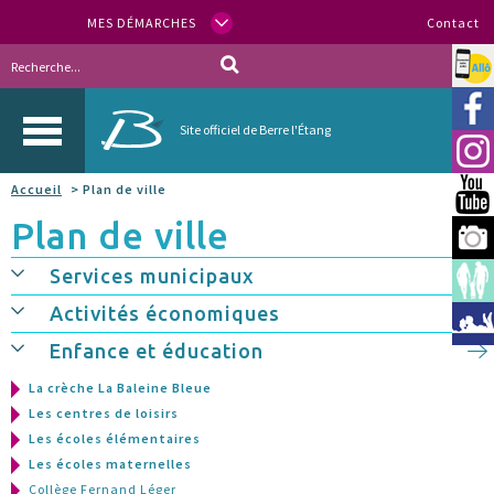
MES DÉMARCHES
Contact
Allo
Vill
Site officiel de Berre l'Étang
Inst
Accueil
> Plan de ville
You
Plan de ville
Berr
Services municipaux
Espa
Activités économiques
Méd
Enfance et éducation
La crèche La Baleine Bleue
Les centres de loisirs
Les écoles élémentaires
Les écoles maternelles
Collège Fernand Léger