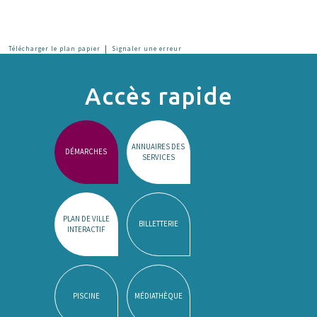
|
Télécharger le plan papier
Signaler une erreur
Accès rapide
ANNUAIRES DES
DÉMARCHES
SERVICES
PLAN DE VILLE
BILLETTERIE
INTERACTIF
PISCINE
MÉDIATHÈQUE