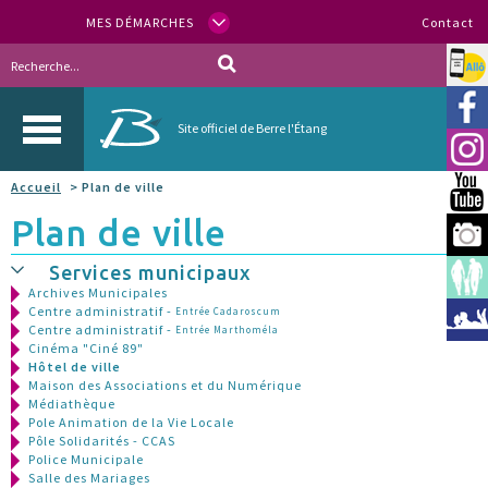
MES DÉMARCHES
Contact
Allo
Vill
Site officiel de Berre l'Étang
Inst
Accueil
> Plan de ville
You
Plan de ville
Berr
Services municipaux
Espa
Archives Municipales
Centre administratif -
Entrée Cadaroscum
Méd
Centre administratif -
Entrée Marthoméla
Cinéma "Ciné 89"
Hôtel de ville
Maison des Associations et du Numérique
Médiathèque
Pole Animation de la Vie Locale
Pôle Solidarités - CCAS
Police Municipale
Salle des Mariages