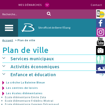
MES DÉMARCHES
Contact
Allo
Vill
Site officiel de Berre l'Étang
Inst
Accueil
> Plan de ville
You
Plan de ville
Berr
Services municipaux
Espa
Activités économiques
Méd
Enfance et éducation
La crèche La Baleine Bleue
Les centres de loisirs
Les écoles élémentaires
Ecole élémentaire Emile Zola
Ecole élémentaire Frédéric Mistral
Ecole élémentaire Georges Dézarnaud