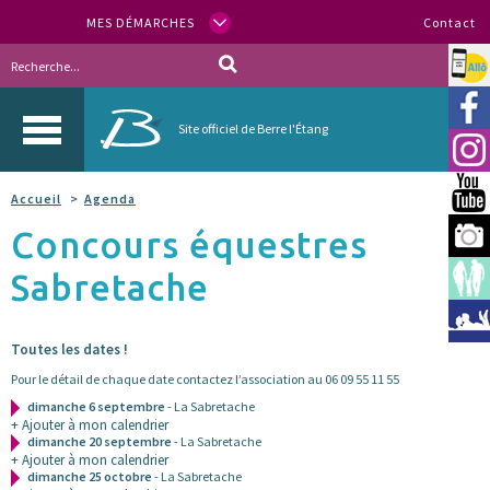
MES DÉMARCHES
Contact
Allo
Vill
Site officiel de Berre l'Étang
Inst
You
Accueil
Agenda
Concours équestres
Berr
Sabretache
Espa
Méd
Toutes les dates !
Pour le détail de chaque date contactez l’association au 06 09 55 11 55
dimanche 6 septembre
- La Sabretache
+ Ajouter à mon calendrier
dimanche 20 septembre
- La Sabretache
+ Ajouter à mon calendrier
dimanche 25 octobre
- La Sabretache