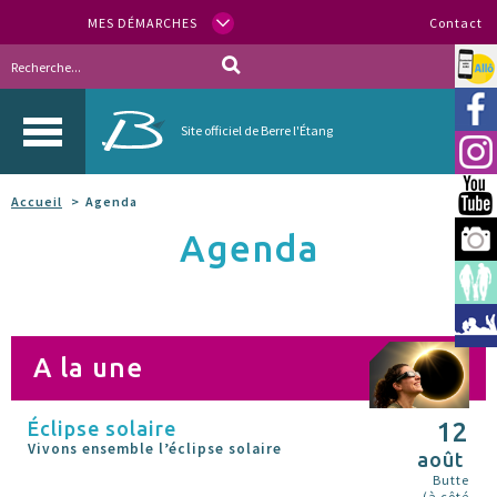
MES DÉMARCHES
Contact
Allo
Vill
Site officiel de Berre l'Étang
Inst
You
Accueil
Agenda
Agenda
Berr
Espa
Méd
A la une
Éclipse solaire
12
Vivons ensemble l’éclipse solaire
août
Butte
(à côté